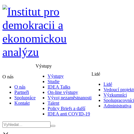
Výstupy
Lidé
Výstupy
O nás
Studie
Lidé
O nás
IDEA Talks
Vedoucí projekt
Partneři
On-line výstupy
Výzkumníci
Spolupráce
Vývoj nezaměstnanosti
Spolupracovníc
Kontakt
Talent
Administrativa
Policy Briefs a další
IDEA anti COVID-19