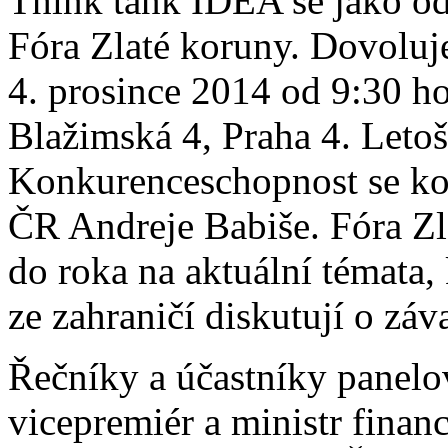
Think tank IDEA se jako od
Fóra Zlaté koruny. Dovoluje
4. prosince 2014 od 9:30 
Blažimská 4, Praha 4. Leto
Konkurenceschopnost se kon
ČR Andreje Babiše. Fóra Zla
do roka na aktuální témata,
ze zahraničí diskutují o z
Řečníky a účastníky panelo
vicepremiér a ministr finan