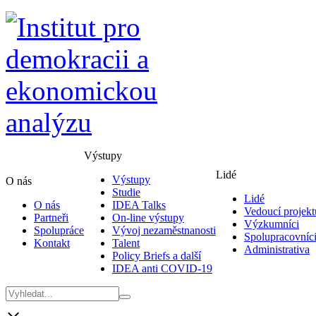
Výstupy
Lidé
Výstupy
O nás
Studie
Lidé
O nás
IDEA Talks
Vedoucí projekt
Partneři
On-line výstupy
Výzkumníci
Spolupráce
Vývoj nezaměstnanosti
Spolupracovníc
Kontakt
Talent
Administrativa
Policy Briefs a další
IDEA anti COVID-19