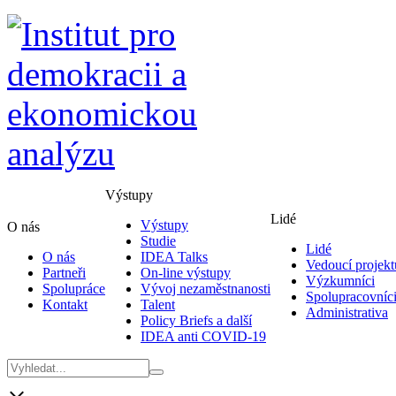
Výstupy
Lidé
Výstupy
O nás
Studie
Lidé
O nás
IDEA Talks
Vedoucí projekt
Partneři
On-line výstupy
Výzkumníci
Spolupráce
Vývoj nezaměstnanosti
Spolupracovníc
Kontakt
Talent
Administrativa
Policy Briefs a další
IDEA anti COVID-19