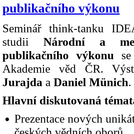
publikačního výkonu
Seminář think-tanku ID
studii
Národní a mez
publikačního výkonu
se
Akademie věd ČR. Výstu
Jurajda
a
Daniel Münich
.
Hlavní diskutovaná téma
Prezentace nových unikát
českých vědních oborů.