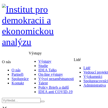
Výstupy
Lidé
Výstupy
O nás
Studie
Lidé
O nás
IDEA Talks
Vedoucí projekt
Partneři
On-line výstupy
Výzkumníci
Spolupráce
Vývoj nezaměstnanosti
Spolupracovníc
Kontakt
Talent
Administrativa
Policy Briefs a další
IDEA anti COVID-19