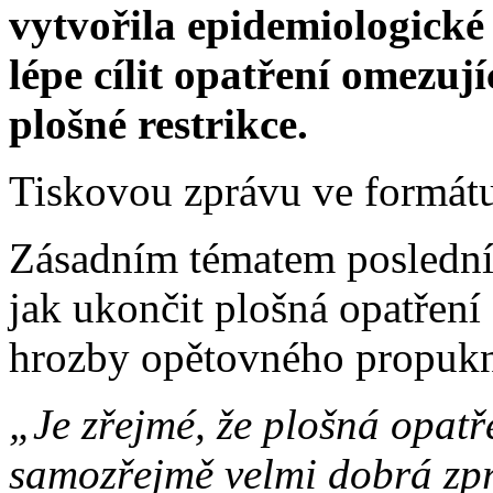
vytvořila epidemiologické
lépe cílit opatření omezují
plošné restrikce.
Tiskovou zprávu ve formát
Zásadním tématem posledníc
jak ukončit plošná opatření
hrozby opětovného propukn
„Je zřejmé, že plošná opatř
samozřejmě velmi dobrá zpr