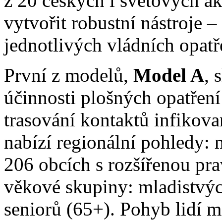
z 20 českých i světových ak
vytvořit robustní nástroje
jednotlivých vládních opatř
První z modelů,
Model A
, 
účinnosti plošných opatření
trasování kontaktů infikov
nabízí regionální pohledy:
206 obcích s rozšířenou pra
věkové skupiny: mladistvýc
seniorů (65+). Pohyb lidí m