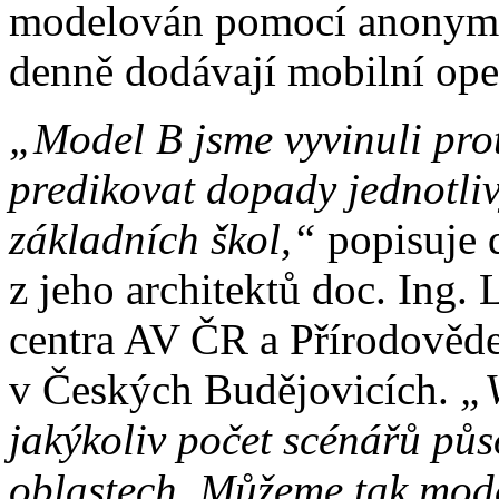
modelován pomocí anonymi
denně dodávají mobilní oper
„Model B jsme vyvinuli pro
predikovat dopady jednotliv
základních škol,“
popisuje 
z jeho architektů doc. Ing.
centra AV ČR a Přírodověde
v Českých Budějovicích.
„V
jakýkoliv počet scénářů pů
oblastech. Můžeme tak mode