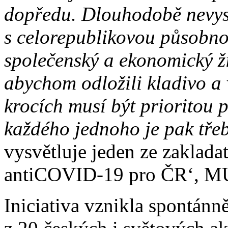
dopředu. Dlouhodobě nevyst
s celorepublikovou působnos
společenský a ekonomický ži
abychom odložili kladivo a 
krocích musí být prioritou p
každého jednoho je pak třeb
vysvětluje jeden ze zaklada
antiCOVID-19 pro ČR‘, MU
Iniciativa vznikla spontánn