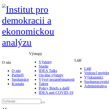
Výstupy
Lidé
Výstupy
O nás
Studie
Lidé
O nás
IDEA Talks
Vedoucí projekt
Partneři
On-line výstupy
Výzkumníci
Spolupráce
Vývoj nezaměstnanosti
Spolupracovníc
Kontakt
Talent
Administrativa
Policy Briefs a další
IDEA anti COVID-19