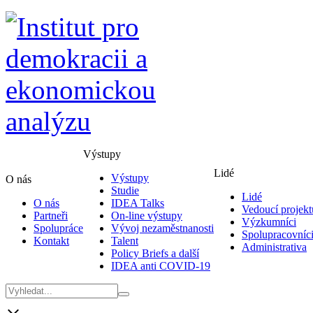
Výstupy
Lidé
Výstupy
O nás
Studie
Lidé
O nás
IDEA Talks
Vedoucí projekt
Partneři
On-line výstupy
Výzkumníci
Spolupráce
Vývoj nezaměstnanosti
Spolupracovníc
Kontakt
Talent
Administrativa
Policy Briefs a další
IDEA anti COVID-19