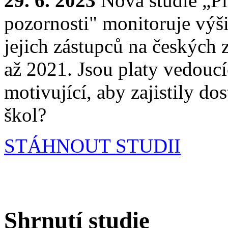
29. 6. 2023
Nová studie „Pla
pozornosti" monitoruje výši 
jejich zástupců na českých 
až 2021. Jsou platy vedouc
motivující, aby zajistily do
škol?
STÁHNOUT STUDII
Shrnutí studie