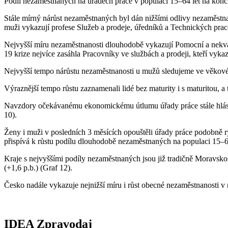
Podíl nezaměstnaných na úřadech práce v populaci 15–64 let na konci p
Stále mírný nárůst nezaměstnaných byl dán nižšími odlivy nezaměstna
muži vykazují profese Služeb a prodeje, úředníků a Technických prac
Nejvyšší míru nezaměstnanosti dlouhodobě vykazují Pomocní a nekvali
19 krize nejvíce zasáhla Pracovníky ve službách a prodeji, kteří vyk
Nejvyšší tempo nárůstu nezaměstnanosti u mužů sledujeme ve věkové 
Výraznější tempo růstu zaznamenali lidé bez maturity i s maturitou, a
Navzdory očekávanému ekonomickému útlumu úřady práce stále hlásí v
10).
Ženy i muži v posledních 3 měsících opouštěli úřady práce podobně r
přispívá k růstu podílu dlouhodobě nezaměstnaných na populaci 15–64 l
Kraje s nejvyššími podíly nezaměstnaných jsou již tradičně Moravsk
(+1,6 p.b.) (Graf 12).
Česko nadále vykazuje nejnižší míru i růst obecné nezaměstnanosti v
IDEA Zpravodaj