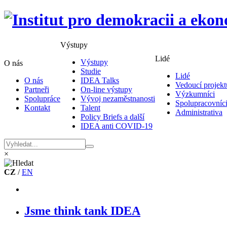
Výstupy
Lidé
Výstupy
O nás
Studie
Lidé
O nás
IDEA Talks
Vedoucí projekt
Partneři
On-line výstupy
Výzkumníci
Spolupráce
Vývoj nezaměstnanosti
Spolupracovníc
Kontakt
Talent
Administrativa
Policy Briefs a další
IDEA anti COVID-19
×
CZ
/
EN
Jsme think tank IDEA