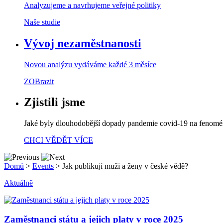
Analyzujeme a navrhujeme veřejné politiky
Naše studie
Vývoj nezaměstnanosti
Novou analýzu vydáváme každé 3 měsíce
ZOBrazit
Zjistili jsme
Jaké byly dlouhodobější dopady pandemie covid-19 na fenom
CHCI VĚDĚT VÍCE
Domů
>
Events
>
Jak publikují muži a ženy v české vědě?
Aktuálně
Zaměstnanci státu a jejich platy v roce 2025