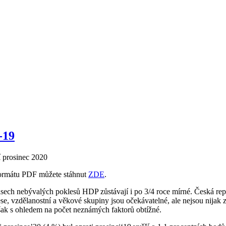
-19
 prosinec 2020
 formátu PDF můžete stáhnut
ZDE
.
sech nebývalých poklesů HDP zůstávají i po 3/4 roce mírné. Česká repu
e, vzdělanostní a věkové skupiny jsou očekávatelné, ale nejsou nijak z
ak s ohledem na počet neznámých faktorů obtížné.