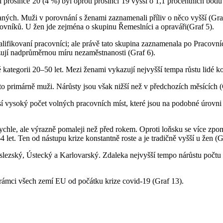
rosince’20 (4 %) byl oproti prosinci‘19 vyšší o 1,1 procentních bodů (
ných. Muži v porovnání s ženami zaznamenali příliv o něco vyšší (Gra
ovníků. U žen jde zejména o skupinu Řemeslníci a opraváři(Graf 5).
fikovaní pracovníci; ale právě tato skupina zaznamenala po Pracovníc
azují nadprůměrnou míru nezaměstnanosti (Graf 6).
kategorii 20–50 let. Mezi ženami vykazují nejvyšší tempa růstu lidé 
 to primárně muži. Nárůsty jsou však nižší než v předchozích měsících (
ysoký počet volných pracovních míst, které jsou na podobné úrovni jak
ychle, ale výrazně pomaleji než před rokem. Oproti loňsku se více zp
et. Ten od nástupu krize konstantně roste a je tradičně vyšší u žen (G
oslezský, Ústecký a Karlovarský. Zdaleka nejvyšší tempo nárůstu počtu
 rámci všech zemí EU od počátku krize covid-19 (Graf 13).