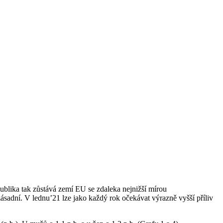
blika tak zůstává zemí EU se zdaleka nejnižší mírou
ásadní. V lednu’21 lze jako každý rok očekávat výrazně vyšší příliv