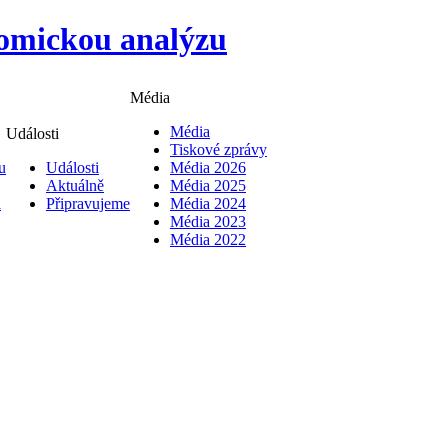
Média
Média
Události
Tiskové zprávy
u
Události
Média 2026
Aktuálně
Média 2025
i
Připravujeme
Média 2024
Média 2023
Média 2022