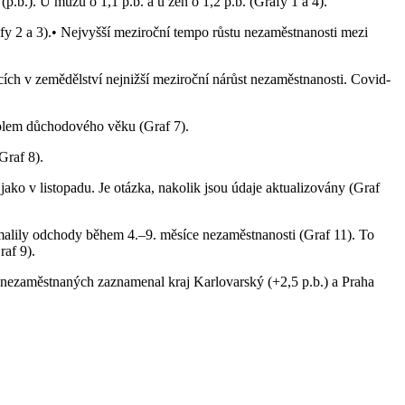
p.b.). U mužů o 1,1 p.b. a u žen o 1,2 p.b. (Grafy 1 a 4).
fy 2 a 3).• Nejvyšší meziroční tempo růstu nezaměstnanosti mezi
ích v zemědělství nejnižší meziroční nárůst nezaměstnanosti. Covid-
kolem důchodového věku (Graf 7).
Graf 8).
o v listopadu. Je otázka, nakolik jsou údaje aktualizovány (Graf
omalily odchody během 4.–9. měsíce nezaměstnanosti (Graf 11). To
raf 9).
 nezaměstnaných zaznamenal kraj Karlovarský (+2,5 p.b.) a Praha