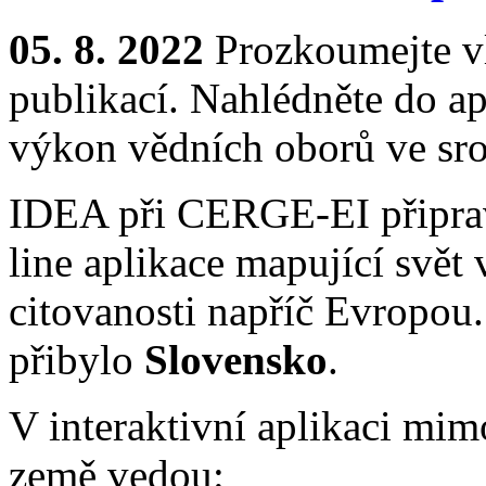
05. 8. 2022
Prozkoumejte v
publikací. Nahlédněte do ap
výkon vědních oborů ve sr
IDEA při CERGE-EI připravi
line aplikace mapující svět 
citovanosti napříč Evropou
přibylo
Slovensko
.
V interaktivní aplikaci mimo 
země vedou: