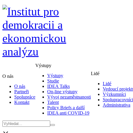
Výstupy
Lidé
Výstupy
O nás
Studie
Lidé
O nás
IDEA Talks
Vedoucí projekt
Partneři
On-line výstupy
Výzkumníci
Spolupráce
Vývoj nezaměstnanosti
Spolupracovníc
Kontakt
Talent
Administrativa
Policy Briefs a další
IDEA anti COVID-19