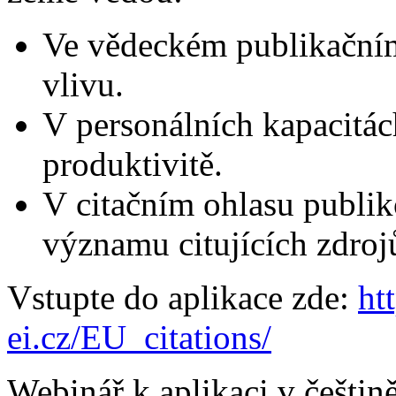
Ve vědeckém publikačním
vlivu.
V personálních kapacitác
produktivitě.
V citačním ohlasu publ
významu citujících zdroj
Vstupte do aplikace zde:
ht
ei.cz/EU_citations/
Webinář k aplikaci v češti