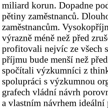
miliard korun. Dopadne po
pětiny zaměstnanců. Dlouh
zaměstnancům. Vysokopříjm
výrazně méně než před zru
profitovali nejvíc ze všech 
příjmu bude menší než pře
spočítali výzkumníci z th
spolupráci s výzkumnou or
grafech vládní návrh poro
a vlastním návrhem ideální