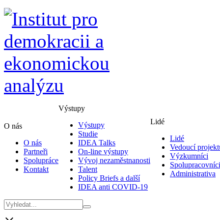
Výstupy
Lidé
Výstupy
O nás
Studie
Lidé
O nás
IDEA Talks
Vedoucí projekt
Partneři
On-line výstupy
Výzkumníci
Spolupráce
Vývoj nezaměstnanosti
Spolupracovníc
Kontakt
Talent
Administrativa
Policy Briefs a další
IDEA anti COVID-19