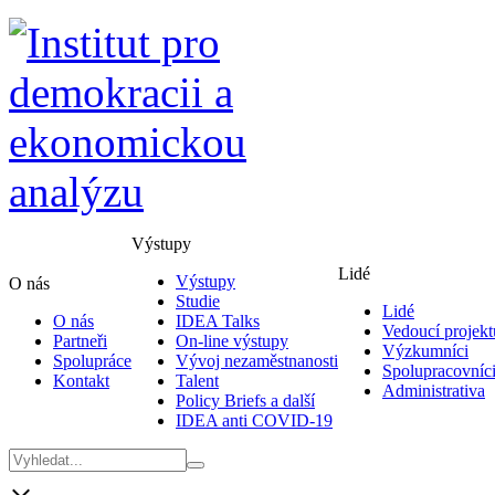
Výstupy
Lidé
Výstupy
O nás
Studie
Lidé
O nás
IDEA Talks
Vedoucí projekt
Partneři
On-line výstupy
Výzkumníci
Spolupráce
Vývoj nezaměstnanosti
Spolupracovníc
Kontakt
Talent
Administrativa
Policy Briefs a další
IDEA anti COVID-19