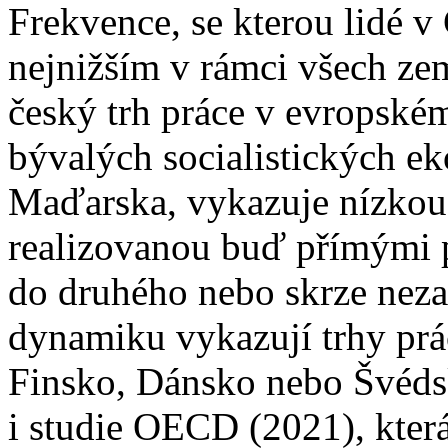
Frekvence, se kterou lidé v 
nejnižším v rámci všech ze
český trh práce v evropské
bývalých socialistických e
Maďarska, vykazuje nízkou
realizovanou buď přímými 
do druhého nebo skrze nez
dynamiku vykazují trhy prá
Finsko, Dánsko nebo Švéd
i studie OECD (2021), která