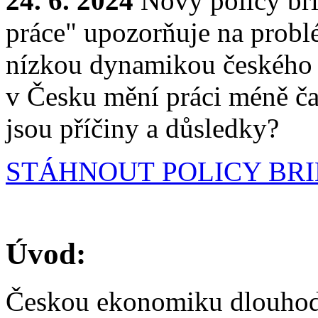
24. 6. 2024
Nový policy bri
práce" upozorňuje na prob
nízkou dynamikou českého t
v Česku mění práci méně čas
jsou příčiny a důsledky?
STÁHNOUT POLICY BRI
Úvod:
Českou ekonomiku dlouhodob