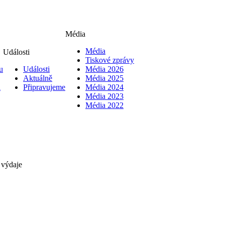
Média
Média
Události
Tiskové zprávy
u
Události
Média 2026
Aktuálně
Média 2025
i
Připravujeme
Média 2024
Média 2023
Média 2022
 výdaje