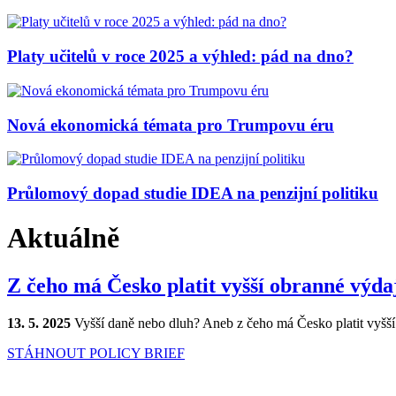
Platy učitelů v roce 2025 a výhled: pád na dno?
Nová ekonomická témata pro Trumpovu éru
Průlomový dopad studie IDEA na penzijní politiku
Aktuálně
Z čeho má Česko platit vyšší obranné výda
13. 5. 2025
Vyšší daně nebo dluh? Aneb z čeho má Česko platit vyšš
STÁHNOUT POLICY BRIEF