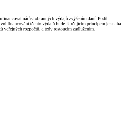
ufinancovat nárůst obranných výdajů zvýšením daní. Podíl
ivní financování těchto výdajů bude. Určujícím principem je snaha
tů veřejných rozpočtů, a tedy rostoucím zadlužením.