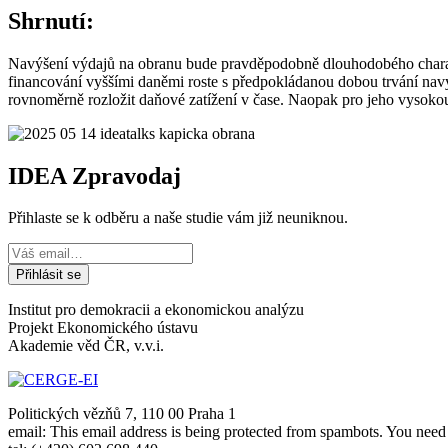
Shrnutí:
Navýšení výdajů na obranu bude pravděpodobně dlouhodobého charakte
financování vyššími daněmi roste s předpokládanou dobou trvání navý
rovnoměrně rozložit daňové zatížení v čase. Naopak pro jeho vysokou 
IDEA Zpravodaj
Přihlaste se k odběru a naše studie vám již neuniknou.
Institut pro demokracii a ekonomickou analýzu
Projekt Ekonomického ústavu
Akademie věd ČR, v.v.i.
Politických vězňů 7, 110 00 Praha 1
email:
This email address is being protected from spambots. You need 