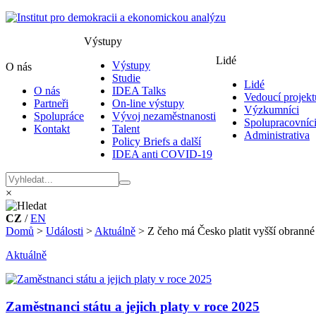
Výstupy
Lidé
Výstupy
O nás
Studie
Lidé
O nás
IDEA Talks
Vedoucí projekt
Partneři
On-line výstupy
Výzkumníci
Spolupráce
Vývoj nezaměstnanosti
Spolupracovníc
Kontakt
Talent
Administrativa
Policy Briefs a další
IDEA anti COVID-19
×
CZ
/
EN
Domů
>
Události
>
Aktuálně
>
Z čeho má Česko platit vyšší obranné
Aktuálně
Zaměstnanci státu a jejich platy v roce 2025