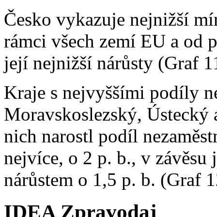
Česko vykazuje nejnižší mí
rámci všech zemí EU a od p
její nejnižší nárůsty (Graf 1
Kraje s nejvyššími podíly n
Moravskoslezský, Ústecký 
nich narostl podíl nezaměs
nejvíce, o 2 p. b., v závěsu
nárůstem o 1,5 p. b. (Graf 1
IDEA Zpravodaj