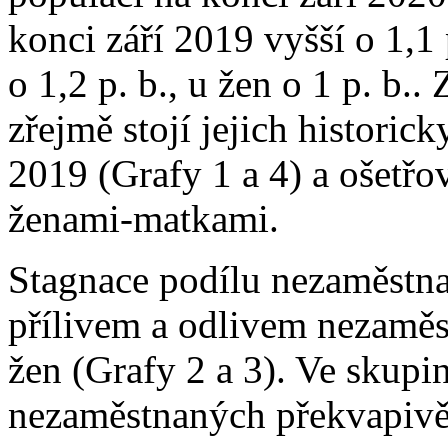
konci září 2019 vyšší o 1,1
o 1,2 p. b., u žen o 1 p. b
zřejmě stojí jejich historic
2019 (Grafy 1 a 4) a ošetř
ženami-matkami.
Stagnace podílu nezaměstn
přílivem a odlivem nezaměst
žen (Grafy 2 a 3). Ve skupi
nezaměstnaných překvapivě 