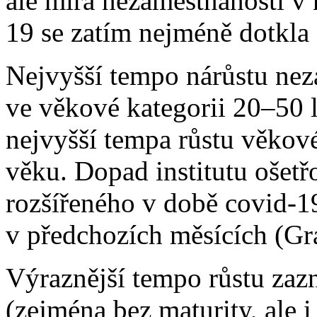
ale míra nezaměstnanosti v n
19 se zatím nejméně dotkla 
Nejvyšší tempo nárůstu ne
ve věkové kategorii 20–50 
nejvyšší tempa růstu věko
věku. Dopad institutu ošetř
rozšířeného v době covid-19 
v předchozích měsících (Gra
Výraznější tempo růstu zaz
(zejména bez maturity, ale i