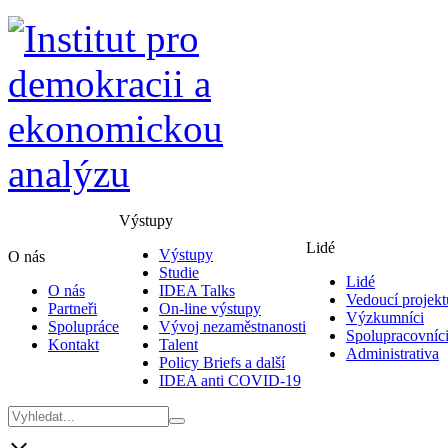
Výstupy
Lidé
Výstupy
O nás
Studie
Lidé
O nás
IDEA Talks
Vedoucí projekt
Partneři
On-line výstupy
Výzkumníci
Spolupráce
Vývoj nezaměstnanosti
Spolupracovníc
Kontakt
Talent
Administrativa
Policy Briefs a další
IDEA anti COVID-19