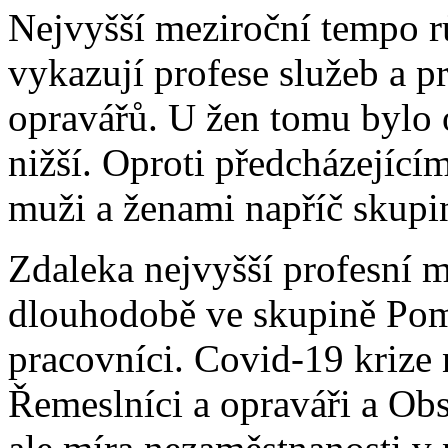
Nejvyšší meziroční tempo r
vykazují profese služeb a p
opravářů. U žen tomu bylo 
nižší. Oproti předcházející
muži a ženami napříč skupin
Zdaleka nejvyšší profesní m
dlouhodobě ve skupině Pom
pracovníci. Covid-19 krize 
Řemeslníci a opraváři a Obsl