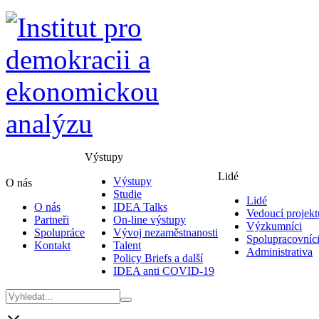
Výstupy
Lidé
Výstupy
O nás
Studie
Lidé
O nás
IDEA Talks
Vedoucí projekt
Partneři
On-line výstupy
Výzkumníci
Spolupráce
Vývoj nezaměstnanosti
Spolupracovníc
Kontakt
Talent
Administrativa
Policy Briefs a další
IDEA anti COVID-19