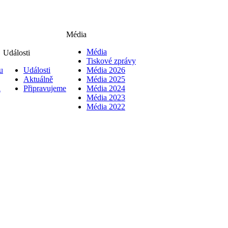
Média
Média
Události
Tiskové zprávy
u
Události
Média 2026
Aktuálně
Média 2025
i
Připravujeme
Média 2024
Média 2023
Média 2022