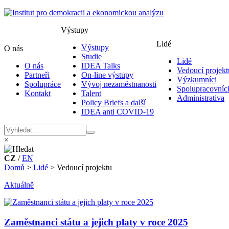
Výstupy
Lidé
Výstupy
O nás
Studie
Lidé
O nás
IDEA Talks
Vedoucí projekt
Partneři
On-line výstupy
Výzkumníci
Spolupráce
Vývoj nezaměstnanosti
Spolupracovníc
Kontakt
Talent
Administrativa
Policy Briefs a další
IDEA anti COVID-19
×
CZ
/
EN
Domů
>
Lidé
>
Vedoucí projektu
Aktuálně
Zaměstnanci státu a jejich platy v roce 2025