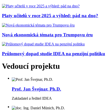
Platy učitelů v roce 2025 a výhled: pád na dno?
Nová ekonomická témata pro Trumpovu éru
Průlomový dopad studie IDEA na penzijní politiku
Vedoucí projektu
Prof. Jan Švejnar, Ph.D.
Zakladatel a ředitel IDEA