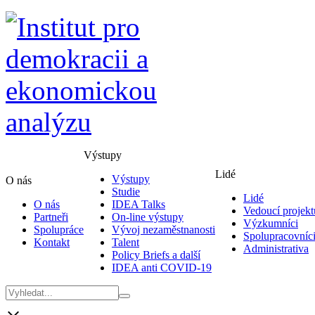
Výstupy
Lidé
Výstupy
O nás
Studie
Lidé
O nás
IDEA Talks
Vedoucí projekt
Partneři
On-line výstupy
Výzkumníci
Spolupráce
Vývoj nezaměstnanosti
Spolupracovníc
Kontakt
Talent
Administrativa
Policy Briefs a další
IDEA anti COVID-19