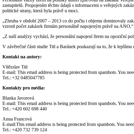
zastupitelů. Propojením těchto údajů s informacemi o veřejných zakáz
politické strany, která byla právě u moci.
„Zhruba v období 2007 – 2013 co do počtu i objemu dominovaly zak
vzrostl počet zakázek firmám personálně napojeným právě na ANO,“ s
„Z naší analýzy vychází, že personální napojení firem na opoziční pol
V závěrečné části studie Titl a Baránek poukazují na to, že k lepším
Kontakt na autory:
Vítězslav Titl
E-mail:
This email address is being protected from spambots. You need
Tel.: +32 0485047785
Kontakty pro média:
Blanka Javorová
E-mail:
This email address is being protected from spambots. You need
Tel.: +420 602 698 440
Anna Francová
E-mail:
This email address is being protected from spambots. You need
Tel.: +420 732 739 124