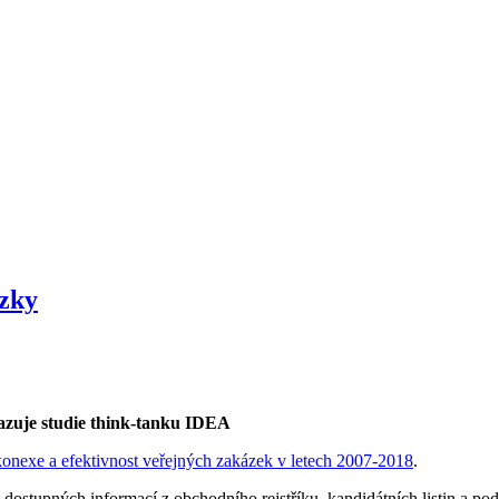
ázky
kazuje studie think-tanku IDEA
 konexe a efektivnost veřejných zakázek v letech 2007-2018
.
ě dostupných informací z obchodního rejstříku, kandidátních listin a podl