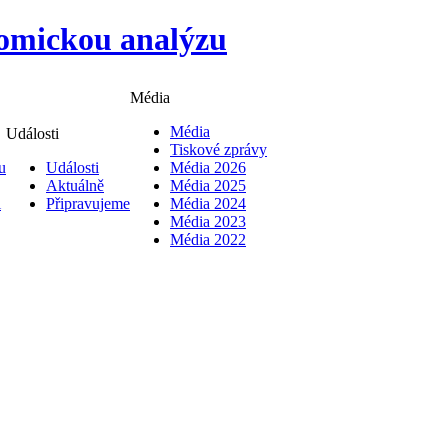
Média
Média
Události
Tiskové zprávy
u
Události
Média 2026
Aktuálně
Média 2025
i
Připravujeme
Média 2024
Média 2023
Média 2022