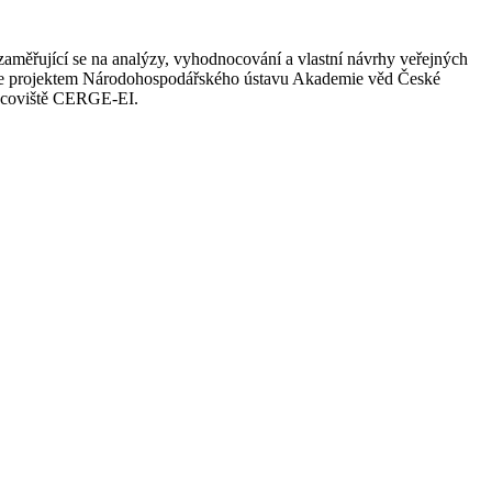
aměřující se na analýzy, vyhodnocování a vlastní návrhy veřejných
EA je projektem Národohospodářského ústavu Akademie věd České
racoviště CERGE-EI.