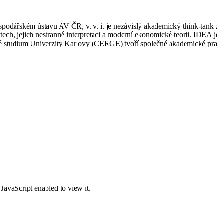
podářském ústavu AV ČR, v. v. i. je nezávislý akademický think-tank z
atech, jejich nestranné interpretaci a moderní ekonomické teorii. ID
ké studium Univerzity Karlovy (CERGE) tvoří společné akademické p
JavaScript enabled to view it.