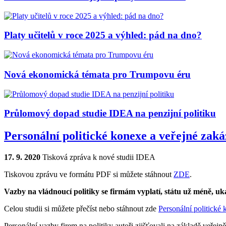
Platy učitelů v roce 2025 a výhled: pád na dno?
Nová ekonomická témata pro Trumpovu éru
Průlomový dopad studie IDEA na penzijní politiku
Personální politické konexe a veřejné zak
17. 9. 2020
Tisková zpráva k nové studii IDEA
Tiskovou zprávu ve formátu PDF si můžete stáhnout
ZDE
.
Vazby na vládnoucí politiky se firmám vyplatí, státu už méně, u
Celou studii si můžete přečíst nebo stáhnout zde
Personální politické
Personální vazby firem na politiky autoři zjišťovali na základě veřejn