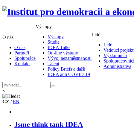
Výstupy
Lidé
Výstupy
O nás
Studie
Lidé
O nás
IDEA Talks
Vedoucí projekt
Partneři
On-line výstupy
Výzkumníci
Spolupráce
Vývoj nezaměstnanosti
Spolupracovníc
Kontakt
Talent
Administrativa
Policy Briefs a další
IDEA anti COVID-19
×
CZ
/
EN
Jsme think tank IDEA