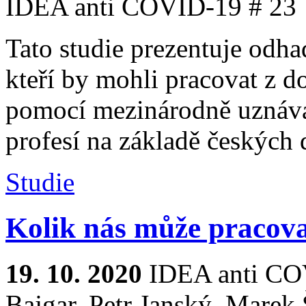
IDEA anti COVID-19 # 23
Tato studie prezentuje odh
kteří by mohli pracovat z d
pomocí mezinárodně uznáva
profesí na základě českých 
Studie
Kolik nás může pracov
19. 10. 2020
IDEA anti COV
Bajgar, Petr Janský, Marek