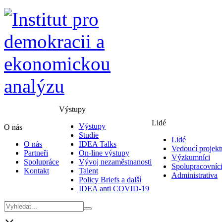
Výstupy
Lidé
Výstupy
O nás
Studie
Lidé
O nás
IDEA Talks
Vedoucí projekt
Partneři
On-line výstupy
Výzkumníci
Spolupráce
Vývoj nezaměstnanosti
Spolupracovníc
Kontakt
Talent
Administrativa
Policy Briefs a další
IDEA anti COVID-19