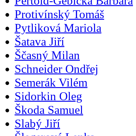
Pertold-Gebicka Barbara
Protivínský Tomáš
Pytliková Mariola
Šatava Jiří
Ščasný Milan
Schneider Ondřej
Semerák Vilém
Sidorkin Oleg
Škoda Samuel
Slabý Jiří