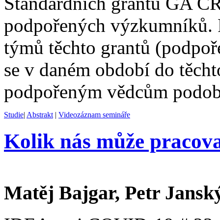
Standardních grantů GA ČR
podpořených výzkumníků. P
týmů těchto grantů (podpoř
se v daném období do těchto 
podpořeným vědcům podobaj
Studie
|
Abstrakt
|
Videozáznam semináře
Kolik nás může pracov
Matěj Bajgar, Petr Jansk