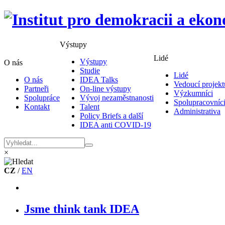
Výstupy
Lidé
Výstupy
O nás
Studie
Lidé
O nás
IDEA Talks
Vedoucí projekt
Partneři
On-line výstupy
Výzkumníci
Spolupráce
Vývoj nezaměstnanosti
Spolupracovníc
Kontakt
Talent
Administrativa
Policy Briefs a další
IDEA anti COVID-19
×
CZ
/
EN
Jsme think tank IDEA