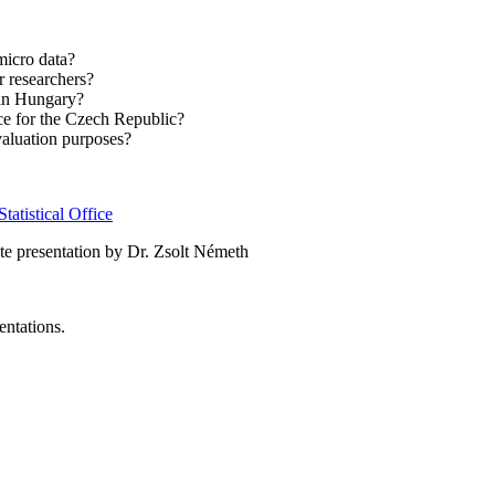
micro data?
r researchers?
 in Hungary?
ce for the Czech Republic?
evaluation purposes?
tatistical Office
ote presentation by Dr. Zsolt Németh
entations.