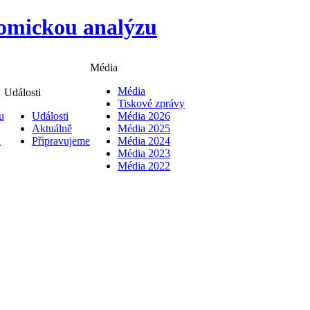
Média
Média
Události
Tiskové zprávy
u
Události
Média 2026
Aktuálně
Média 2025
i
Připravujeme
Média 2024
Média 2023
Média 2022