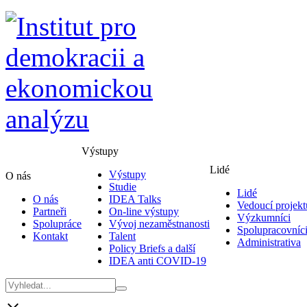
Výstupy
Lidé
Výstupy
O nás
Studie
Lidé
O nás
IDEA Talks
Vedoucí projekt
Partneři
On-line výstupy
Výzkumníci
Spolupráce
Vývoj nezaměstnanosti
Spolupracovníc
Kontakt
Talent
Administrativa
Policy Briefs a další
IDEA anti COVID-19