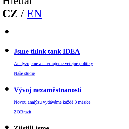
CZ
/
EN
Jsme think tank IDEA
Analyzujeme a navrhujeme veřejné politiky
Naše studie
Vývoj nezaměstnanosti
Novou analýzu vydáváme každé 3 měsíce
ZOBrazit
Zjistili jsme