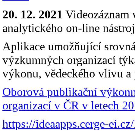
20. 12. 2021
Videozáznam w
analytického on-line nástro
Aplikace umožňující srovná
výzkumných organizací týkaj
výkonu, vědeckého vlivu a 
Oborová publikační výkonn
organizací v ČR v letech 2
https://ideaapps.cerge-ei.c