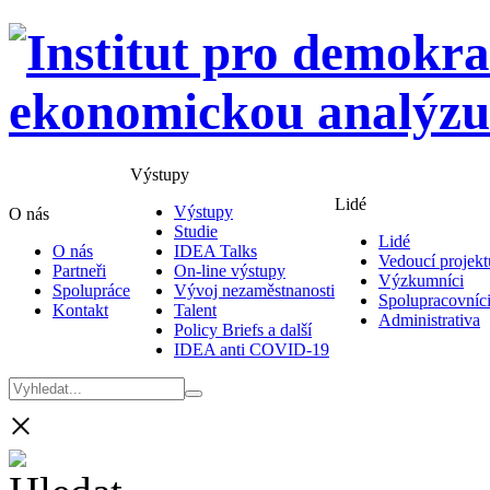
Výstupy
Lidé
Výstupy
O nás
Studie
Lidé
O nás
IDEA Talks
Vedoucí projekt
Partneři
On-line výstupy
Výzkumníci
Spolupráce
Vývoj nezaměstnanosti
Spolupracovníc
Kontakt
Talent
Administrativa
Policy Briefs a další
IDEA anti COVID-19
×