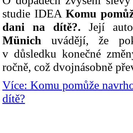
O dopadech zvýšení slevy 
studie IDEA
Komu pomůže
dani na dítě?.
Její aut
Münich
uvádějí, že pok
v důsledku konečné změn
ročně, což dvojnásobně pře
Více: Komu pomůže navrhov
dítě?