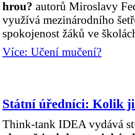
hrou?
autorů Miroslavy Fe
využívá mezinárodního šet
spokojenost žáků ve školác
Více: Učení mučení?
Státní úředníci: Kolik j
Think-tank IDEA vydává st