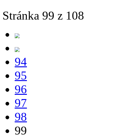
Stránka 99 z 108
94
95
96
97
98
99