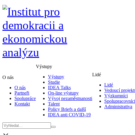
Výstupy
Lidé
Výstupy
O nás
Studie
Lidé
O nás
IDEA Talks
Vedoucí projekt
Partneři
On-line výstupy
Výzkumníci
Spolupráce
Vývoj nezaměstnanosti
Spolupracovníc
Kontakt
Talent
Administrativa
Policy Briefs a další
IDEA anti COVID-19