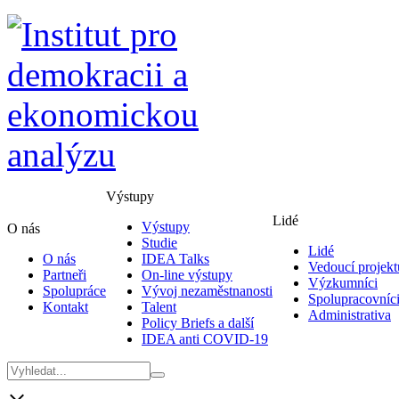
Výstupy
Lidé
Výstupy
O nás
Studie
Lidé
O nás
IDEA Talks
Vedoucí projekt
Partneři
On-line výstupy
Výzkumníci
Spolupráce
Vývoj nezaměstnanosti
Spolupracovníc
Kontakt
Talent
Administrativa
Policy Briefs a další
IDEA anti COVID-19