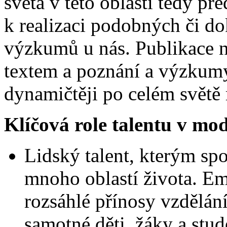
světa v této oblasti tedy pře
k realizaci podobných či d
výzkumů u nás. Publikace 
textem a poznání a výzkumy 
dynamičtěji po celém světě r
Klíčová role talentu v mo
Lidský talent, kterým spo
mnoho oblastí života. Em
rozsáhlé přínosy vzdělání
samotné děti, žáky a stude