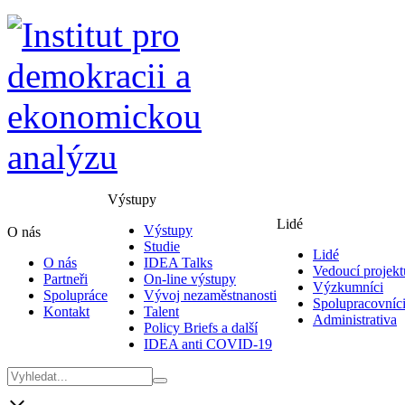
Výstupy
Lidé
Výstupy
O nás
Studie
Lidé
O nás
IDEA Talks
Vedoucí projekt
Partneři
On-line výstupy
Výzkumníci
Spolupráce
Vývoj nezaměstnanosti
Spolupracovníc
Kontakt
Talent
Administrativa
Policy Briefs a další
IDEA anti COVID-19