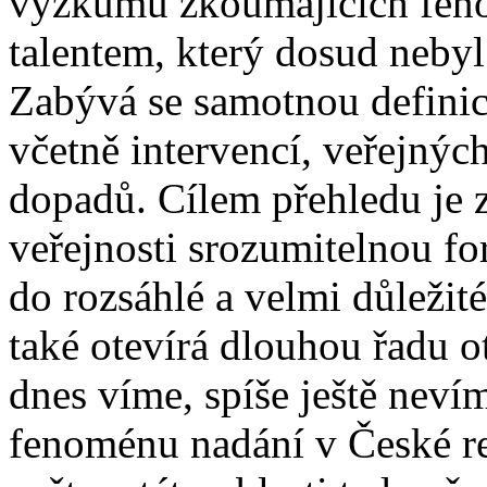
výzkumů zkoumajících feno
talentem, který dosud nebyl
Zabývá se samotnou definicí
včetně intervencí, veřejných
dopadů. Cílem přehledu je 
veřejnosti srozumitelnou f
do rozsáhlé a velmi důležit
také otevírá dlouhou řadu o
dnes víme, spíše ještě nev
fenoménu nadání v České r