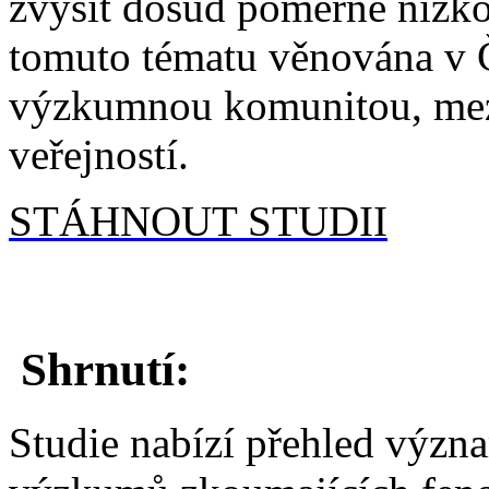
zvýšit dosud poměrně nízkou
tomuto tématu věnována v Č
výzkumnou komunitou, mezi t
veřejností.
STÁHNOUT STUDII
Shrnutí:
Studie nabízí přehled výz