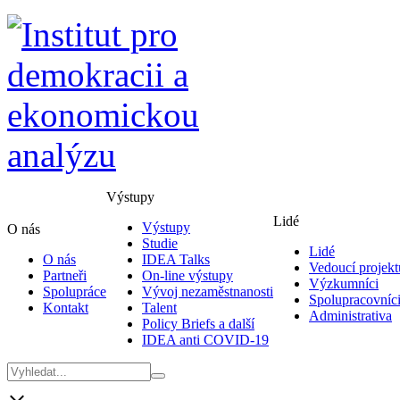
Výstupy
Lidé
Výstupy
O nás
Studie
Lidé
O nás
IDEA Talks
Vedoucí projekt
Partneři
On-line výstupy
Výzkumníci
Spolupráce
Vývoj nezaměstnanosti
Spolupracovníc
Kontakt
Talent
Administrativa
Policy Briefs a další
IDEA anti COVID-19