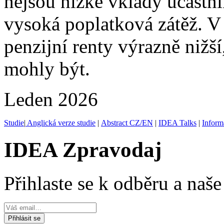
nejsou nízké vklady účastní
vysoká poplatková zátěž. V
penzijní renty výrazně nižší
mohly být.
Leden 2026
Studie
|
Anglická verze studie
|
Abstract CZ/EN
|
IDEA Talks
|
Inform
IDEA Zpravodaj
Přihlaste se k odběru a naš