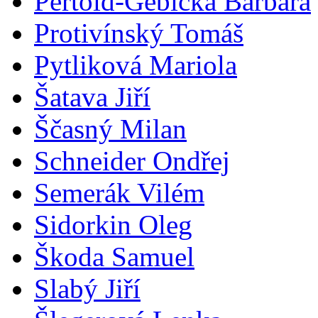
Pertold-Gebicka Barbara
Protivínský Tomáš
Pytliková Mariola
Šatava Jiří
Ščasný Milan
Schneider Ondřej
Semerák Vilém
Sidorkin Oleg
Škoda Samuel
Slabý Jiří