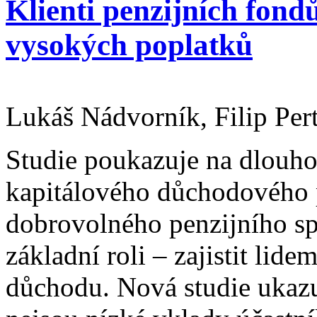
Klienti penzijních fond
vysokých poplatků
Lukáš Nádvorník, Filip Per
Studie
poukazuje na dlouho
kapitálového důchodového p
dobrovolného penzijního s
základní roli – zajistit li
důchodu. Nová studie ukaz