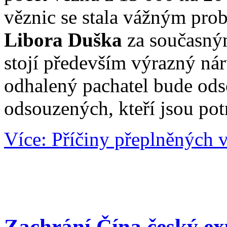
věznic se stala vážným pro
Libora Duška
za současný
stojí především výrazný ná
odhalený pachatel bude odso
odsouzených, kteří jsou po
Více: Příčiny přeplněných 
Zachrání Čína český ex