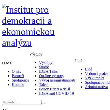
Výstupy
Lidé
Výstupy
O nás
Studie
Lidé
O nás
IDEA Talks
Vedoucí projekt
Partneři
On-line výstupy
Výzkumníci
Spolupráce
Vývoj nezaměstnanosti
Spolupracovníc
Kontakt
Talent
Administrativa
Policy Briefs a další
IDEA anti COVID-19