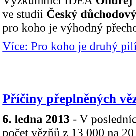
Výzkumníci IDEA
Ondřej 
ve studii
Český důchodový 
pro koho je výhodný přecho
Více: Pro koho je druhý pil
Příčiny přeplněných vě
6. ledna 2013
- V posledníc
počet vězňů z 13 000 na 20 