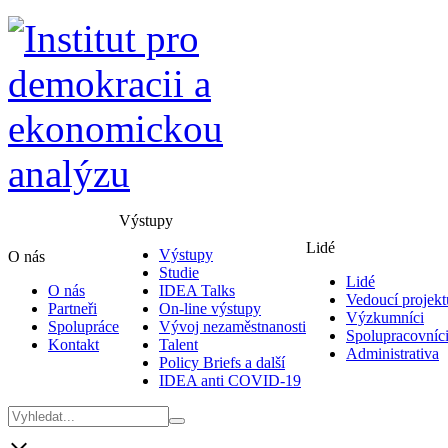
Výstupy
Lidé
Výstupy
O nás
Studie
Lidé
O nás
IDEA Talks
Vedoucí projekt
Partneři
On-line výstupy
Výzkumníci
Spolupráce
Vývoj nezaměstnanosti
Spolupracovníc
Kontakt
Talent
Administrativa
Policy Briefs a další
IDEA anti COVID-19