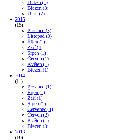
Duben
(1)
Březen
(3)
Únor
(2)
2015
(15)
Prosinec
(3)
Listopad
(3)
Říjen
(1)
Září
(4)
Srpen
(1)
Červen
(1)
Květen
(1)
Březen
(1)
2014
(11)
Prosinec
(1)
Říjen
(1)
Září
(1)
Srpen
(1)
Červenec
(1)
Červen
(2)
Květen
(1)
Březen
(3)
2013
(10)