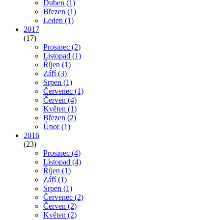
Duben
(1)
Březen
(1)
Leden
(1)
2017
(17)
Prosinec
(2)
Listopad
(1)
Říjen
(1)
Září
(3)
Srpen
(1)
Červenec
(1)
Červen
(4)
Květen
(1)
Březen
(2)
Únor
(1)
2016
(23)
Prosinec
(4)
Listopad
(4)
Říjen
(1)
Září
(1)
Srpen
(1)
Červenec
(2)
Červen
(2)
Květen
(2)