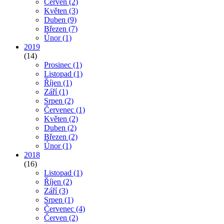
Červen
(2)
Květen
(3)
Duben
(9)
Březen
(7)
Únor
(1)
2019
(14)
Prosinec
(1)
Listopad
(1)
Říjen
(1)
Září
(1)
Srpen
(2)
Červenec
(1)
Květen
(2)
Duben
(2)
Březen
(2)
Únor
(1)
2018
(16)
Listopad
(1)
Říjen
(2)
Září
(3)
Srpen
(1)
Červenec
(4)
Červen
(2)