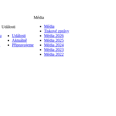
Média
Média
Události
Tiskové zprávy
u
Události
Média 2026
Aktuálně
Média 2025
i
Připravujeme
Média 2024
Média 2023
Média 2022