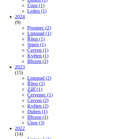
Únor
(1)
Leden
(1)
2024
(9)
Prosinec
(2)
Listopad
(1)
Říjen
(1)
Srpen
(1)
Červen
(1)
Květen
(1)
Březen
(2)
2023
(15)
Listopad
(2)
Říjen
(2)
Září
(1)
Červenec
(1)
Červen
(2)
Květen
(2)
Duben
(1)
Březen
(1)
Únor
(3)
2022
(14)