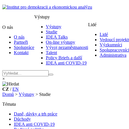
Výstupy
Lidé
Výstupy
O nás
Studie
Lidé
O nás
IDEA Talks
Vedoucí projekt
Partneři
On-line výstupy
Výzkumníci
Spolupráce
Vývoj nezaměstnanosti
Spolupracovníc
Kontakt
Talent
Administrativa
Policy Briefs a další
IDEA anti COVID-19
×
CZ
/
EN
Domů
>
Výstupy
>
Studie
Témata
Daně, dávky a trh práce
Důchody
IDEA anti COVID-19