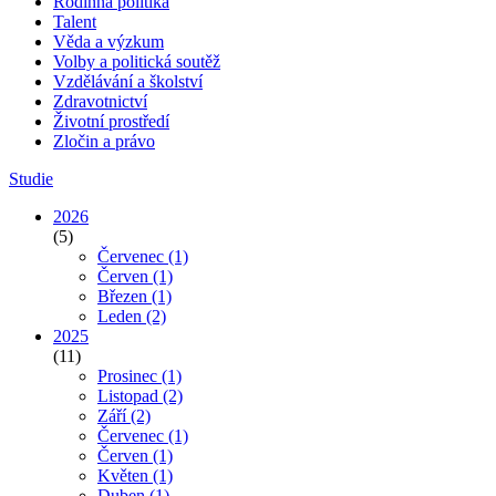
Rodinná politika
Talent
Věda a výzkum
Volby a politická soutěž
Vzdělávání a školství
Zdravotnictví
Životní prostředí
Zločin a právo
Studie
2026
(5)
Červenec
(1)
Červen
(1)
Březen
(1)
Leden
(2)
2025
(11)
Prosinec
(1)
Listopad
(2)
Září
(2)
Červenec
(1)
Červen
(1)
Květen
(1)
Duben
(1)