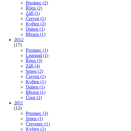
Prosinec
(2)
Říjen
(2)
Září
(1)
Červen
(1)
Květen
(2)
Duben
(1)
Březen
(1)
2012
(17)
Prosinec
(1)
Listopad
(1)
Říjen
(3)
Září
(4)
Srpen
(2)
Červen
(1)
Květen
(1)
Duben
(1)
Březen
(1)
Únor
(2)
2011
(12)
Prosinec
(3)
Srpen
(1)
Červenec
(1)
Květen
(2)