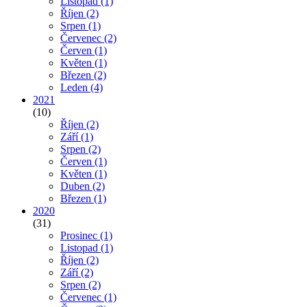
Listopad
(1)
Říjen
(2)
Srpen
(1)
Červenec
(2)
Červen
(1)
Květen
(1)
Březen
(2)
Leden
(4)
2021
(10)
Říjen
(2)
Září
(1)
Srpen
(2)
Červen
(1)
Květen
(1)
Duben
(2)
Březen
(1)
2020
(31)
Prosinec
(1)
Listopad
(1)
Říjen
(2)
Září
(2)
Srpen
(2)
Červenec
(1)