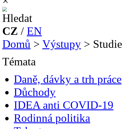
×
CZ
/
EN
Domů
>
Výstupy
>
Studie
Témata
Daně, dávky a trh práce
Důchody
IDEA anti COVID-19
Rodinná politika