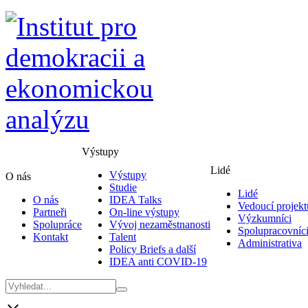
Výstupy
Lidé
Výstupy
O nás
Studie
Lidé
O nás
IDEA Talks
Vedoucí projekt
Partneři
On-line výstupy
Výzkumníci
Spolupráce
Vývoj nezaměstnanosti
Spolupracovníc
Kontakt
Talent
Administrativa
Policy Briefs a další
IDEA anti COVID-19