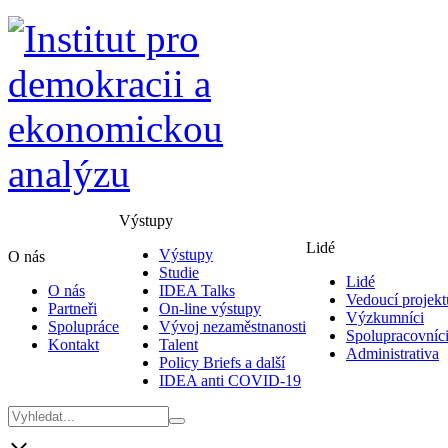
Výstupy
Lidé
Výstupy
O nás
Studie
Lidé
O nás
IDEA Talks
Vedoucí projekt
Partneři
On-line výstupy
Výzkumníci
Spolupráce
Vývoj nezaměstnanosti
Spolupracovníc
Kontakt
Talent
Administrativa
Policy Briefs a další
IDEA anti COVID-19