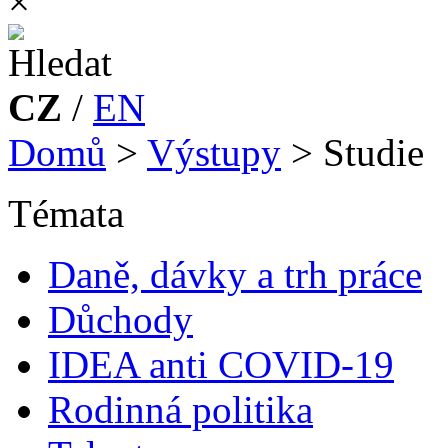
×
CZ
/
EN
Domů
>
Výstupy
>
Studie
Témata
Daně, dávky a trh práce
Důchody
IDEA anti COVID-19
Rodinná politika