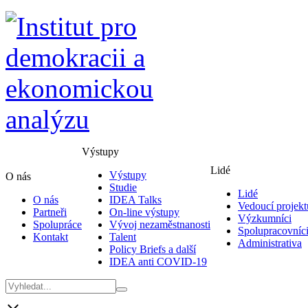
Výstupy
Lidé
Výstupy
O nás
Studie
Lidé
O nás
IDEA Talks
Vedoucí projekt
Partneři
On-line výstupy
Výzkumníci
Spolupráce
Vývoj nezaměstnanosti
Spolupracovníc
Kontakt
Talent
Administrativa
Policy Briefs a další
IDEA anti COVID-19