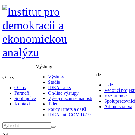
Výstupy
Lidé
Výstupy
O nás
Studie
Lidé
O nás
IDEA Talks
Vedoucí projekt
Partneři
On-line výstupy
Výzkumníci
Spolupráce
Vývoj nezaměstnanosti
Spolupracovníc
Kontakt
Talent
Administrativa
Policy Briefs a další
IDEA anti COVID-19