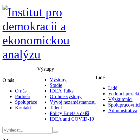
Výstupy
Lidé
Výstupy
O nás
Studie
Lidé
O nás
IDEA Talks
Vedoucí projekt
Partneři
On-line výstupy
Výzkumníci
Spolupráce
Vývoj nezaměstnanosti
Spolupracovníc
Kontakt
Talent
Administrativa
Policy Briefs a další
IDEA anti COVID-19