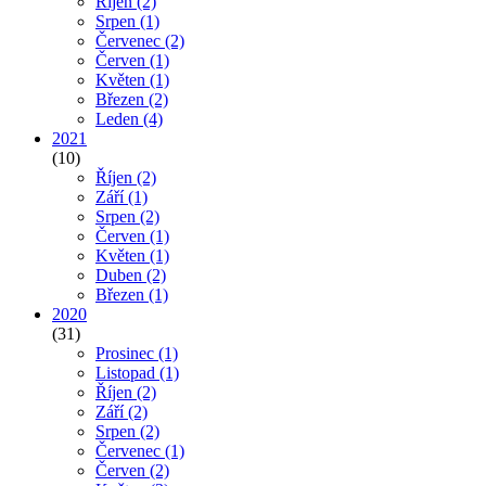
Říjen
(2)
Srpen
(1)
Červenec
(2)
Červen
(1)
Květen
(1)
Březen
(2)
Leden
(4)
2021
(10)
Říjen
(2)
Září
(1)
Srpen
(2)
Červen
(1)
Květen
(1)
Duben
(2)
Březen
(1)
2020
(31)
Prosinec
(1)
Listopad
(1)
Říjen
(2)
Září
(2)
Srpen
(2)
Červenec
(1)
Červen
(2)