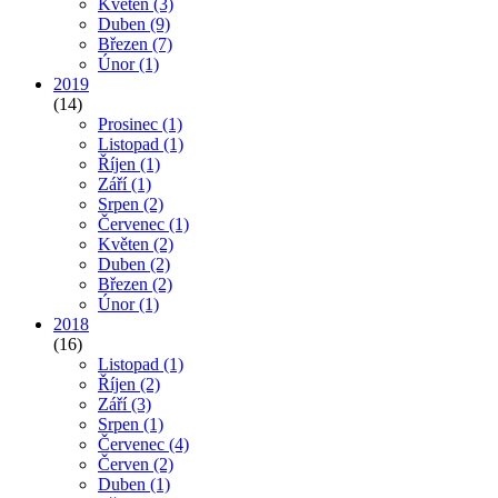
Květen
(3)
Duben
(9)
Březen
(7)
Únor
(1)
2019
(14)
Prosinec
(1)
Listopad
(1)
Říjen
(1)
Září
(1)
Srpen
(2)
Červenec
(1)
Květen
(2)
Duben
(2)
Březen
(2)
Únor
(1)
2018
(16)
Listopad
(1)
Říjen
(2)
Září
(3)
Srpen
(1)
Červenec
(4)
Červen
(2)
Duben
(1)