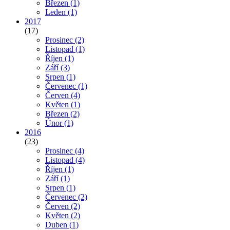
Březen
(1)
Leden
(1)
2017
(17)
Prosinec
(2)
Listopad
(1)
Říjen
(1)
Září
(3)
Srpen
(1)
Červenec
(1)
Červen
(4)
Květen
(1)
Březen
(2)
Únor
(1)
2016
(23)
Prosinec
(4)
Listopad
(4)
Říjen
(1)
Září
(1)
Srpen
(1)
Červenec
(2)
Červen
(2)
Květen
(2)
Duben
(1)