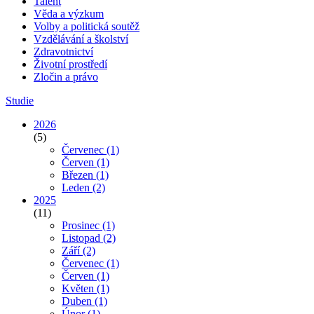
Talent
Věda a výzkum
Volby a politická soutěž
Vzdělávání a školství
Zdravotnictví
Životní prostředí
Zločin a právo
Studie
2026
(5)
Červenec
(1)
Červen
(1)
Březen
(1)
Leden
(2)
2025
(11)
Prosinec
(1)
Listopad
(2)
Září
(2)
Červenec
(1)
Červen
(1)
Květen
(1)
Duben
(1)
Únor
(1)