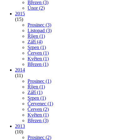
Březen
(3)
Únor
(2)
2015
(15)
Prosinec
(3)
Listopad
(3)
Říjen
(1)
Září
(4)
Srpen
(1)
Červen
(1)
Květen
(1)
Březen
(1)
2014
(11)
Prosinec
(1)
Říjen
(1)
Září
(1)
Srpen
(1)
Červenec
(1)
Červen
(2)
Květen
(1)
Březen
(3)
2013
(10)
Prosinec
(2)