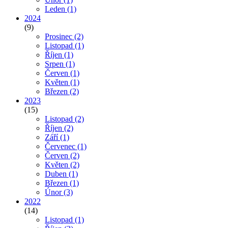
Leden
(1)
2024
(9)
Prosinec
(2)
Listopad
(1)
Říjen
(1)
Srpen
(1)
Červen
(1)
Květen
(1)
Březen
(2)
2023
(15)
Listopad
(2)
Říjen
(2)
Září
(1)
Červenec
(1)
Červen
(2)
Květen
(2)
Duben
(1)
Březen
(1)
Únor
(3)
2022
(14)
Listopad
(1)