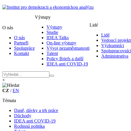
Výstupy
Lidé
Výstupy
O nás
Studie
Lidé
O nás
IDEA Talks
Vedoucí projekt
Partneři
On-line výstupy
Výzkumníci
Spolupráce
Vývoj nezaměstnanosti
Spolupracovníc
Kontakt
Talent
Administrativa
Policy Briefs a další
IDEA anti COVID-19
×
CZ
/
EN
Témata
Daně, dávky a trh práce
Důchody
IDEA anti COVID-19
Rodinná politika