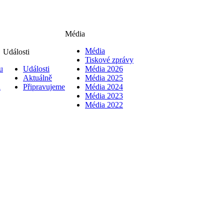
Média
Média
Události
Tiskové zprávy
u
Události
Média 2026
Aktuálně
Média 2025
i
Připravujeme
Média 2024
Média 2023
Média 2022