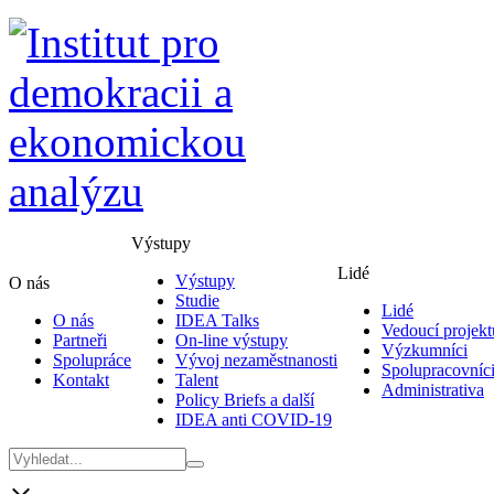
Výstupy
Lidé
Výstupy
O nás
Studie
Lidé
O nás
IDEA Talks
Vedoucí projekt
Partneři
On-line výstupy
Výzkumníci
Spolupráce
Vývoj nezaměstnanosti
Spolupracovníc
Kontakt
Talent
Administrativa
Policy Briefs a další
IDEA anti COVID-19