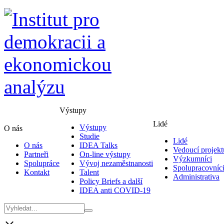
Výstupy
Lidé
Výstupy
O nás
Studie
Lidé
O nás
IDEA Talks
Vedoucí projekt
Partneři
On-line výstupy
Výzkumníci
Spolupráce
Vývoj nezaměstnanosti
Spolupracovníc
Kontakt
Talent
Administrativa
Policy Briefs a další
IDEA anti COVID-19