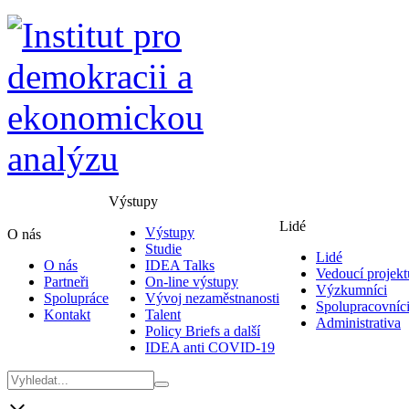
Výstupy
Lidé
Výstupy
O nás
Studie
Lidé
O nás
IDEA Talks
Vedoucí projekt
Partneři
On-line výstupy
Výzkumníci
Spolupráce
Vývoj nezaměstnanosti
Spolupracovníc
Kontakt
Talent
Administrativa
Policy Briefs a další
IDEA anti COVID-19