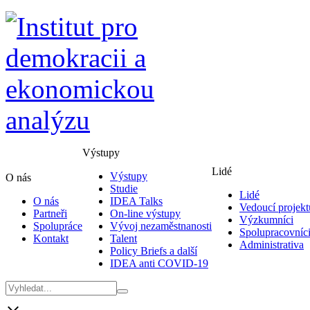
Výstupy
Lidé
Výstupy
O nás
Studie
Lidé
O nás
IDEA Talks
Vedoucí projekt
Partneři
On-line výstupy
Výzkumníci
Spolupráce
Vývoj nezaměstnanosti
Spolupracovníc
Kontakt
Talent
Administrativa
Policy Briefs a další
IDEA anti COVID-19