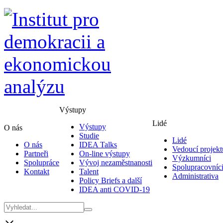
Výstupy
Lidé
Výstupy
O nás
Studie
Lidé
O nás
IDEA Talks
Vedoucí projekt
Partneři
On-line výstupy
Výzkumníci
Spolupráce
Vývoj nezaměstnanosti
Spolupracovníc
Kontakt
Talent
Administrativa
Policy Briefs a další
IDEA anti COVID-19