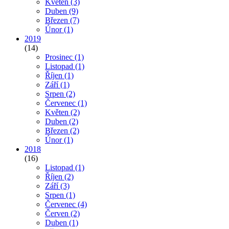
Květen
(3)
Duben
(9)
Březen
(7)
Únor
(1)
2019
(14)
Prosinec
(1)
Listopad
(1)
Říjen
(1)
Září
(1)
Srpen
(2)
Červenec
(1)
Květen
(2)
Duben
(2)
Březen
(2)
Únor
(1)
2018
(16)
Listopad
(1)
Říjen
(2)
Září
(3)
Srpen
(1)
Červenec
(4)
Červen
(2)
Duben
(1)