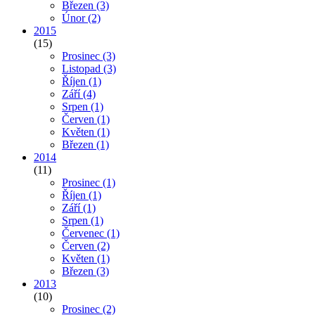
Březen
(3)
Únor
(2)
2015
(15)
Prosinec
(3)
Listopad
(3)
Říjen
(1)
Září
(4)
Srpen
(1)
Červen
(1)
Květen
(1)
Březen
(1)
2014
(11)
Prosinec
(1)
Říjen
(1)
Září
(1)
Srpen
(1)
Červenec
(1)
Červen
(2)
Květen
(1)
Březen
(3)
2013
(10)
Prosinec
(2)