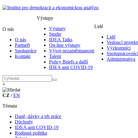
Výstupy
Lidé
Výstupy
O nás
Studie
Lidé
O nás
IDEA Talks
Vedoucí projekt
Partneři
On-line výstupy
Výzkumníci
Spolupráce
Vývoj nezaměstnanosti
Spolupracovníc
Kontakt
Talent
Administrativa
Policy Briefs a další
IDEA anti COVID-19
×
CZ
/
EN
Témata
Daně, dávky a trh práce
Důchody
IDEA anti COVID-19
Rodinná politika