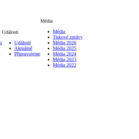
Média
Média
Události
Tiskové zprávy
u
Události
Média 2026
Aktuálně
Média 2025
i
Připravujeme
Média 2024
Média 2023
Média 2022