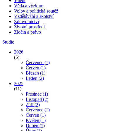
Talent
Věda a výzkum
Volby a politická soutěž
Vzdělávání a školství
Zdravotnictví
Životní prostředí
Zločin a právo
Studie
2026
(5)
Červenec
(1)
Červen
(1)
Březen
(1)
Leden
(2)
2025
(11)
Prosinec
(1)
Listopad
(2)
Září
(2)
Červenec
(1)
Červen
(1)
Květen
(1)
Duben
(1)
Únor
(1)