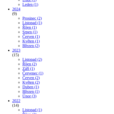
Leden
(1)
2024
(9)
Prosinec
(2)
Listopad
(1)
Říjen
(1)
Srpen
(1)
Červen
(1)
Květen
(1)
Březen
(2)
2023
(15)
Listopad
(2)
Říjen
(2)
Září
(1)
Červenec
(1)
Červen
(2)
Květen
(2)
Duben
(1)
Březen
(1)
Únor
(3)
2022
(14)
Listopad
(1)