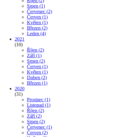
Říjen
(2)
Srpen
(1)
Červenec
(2)
Červen
(1)
Květen
(1)
Březen
(2)
Leden
(4)
2021
(10)
Říjen
(2)
Září
(1)
Srpen
(2)
Červen
(1)
Květen
(1)
Duben
(2)
Březen
(1)
2020
(31)
Prosinec
(1)
Listopad
(1)
Říjen
(2)
Září
(2)
Srpen
(2)
Červenec
(1)
Červen
(2)