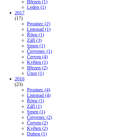
Březen
(1)
Leden
(1)
2017
(17)
Prosinec
(2)
Listopad
(1)
Říjen
(1)
Září
(3)
Srpen
(1)
Červenec
(1)
Červen
(4)
Květen
(1)
Březen
(2)
Únor
(1)
2016
(23)
Prosinec
(4)
Listopad
(4)
Říjen
(1)
Září
(1)
Srpen
(1)
Červenec
(2)
Červen
(2)
Květen
(2)
Duben
(1)