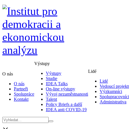
Výstupy
Lidé
Výstupy
O nás
Studie
Lidé
O nás
IDEA Talks
Vedoucí projekt
Partneři
On-line výstupy
Výzkumníci
Spolupráce
Vývoj nezaměstnanosti
Spolupracovníc
Kontakt
Talent
Administrativa
Policy Briefs a další
IDEA anti COVID-19