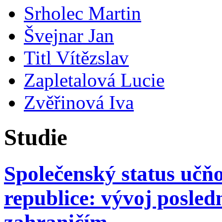
Srholec Martin
Švejnar Jan
Titl Vítězslav
Zapletalová Lucie
Zvěřinová Iva
Studie
Společenský status učň
republice: vývoj posledn