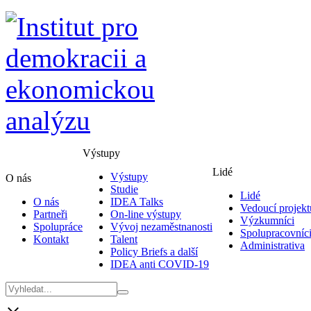
Výstupy
Lidé
Výstupy
O nás
Studie
Lidé
O nás
IDEA Talks
Vedoucí projekt
Partneři
On-line výstupy
Výzkumníci
Spolupráce
Vývoj nezaměstnanosti
Spolupracovníc
Kontakt
Talent
Administrativa
Policy Briefs a další
IDEA anti COVID-19