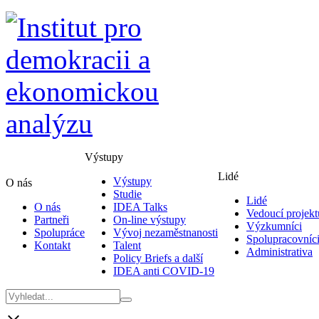
Výstupy
Lidé
Výstupy
O nás
Studie
Lidé
O nás
IDEA Talks
Vedoucí projekt
Partneři
On-line výstupy
Výzkumníci
Spolupráce
Vývoj nezaměstnanosti
Spolupracovníc
Kontakt
Talent
Administrativa
Policy Briefs a další
IDEA anti COVID-19