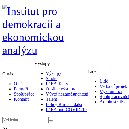
Výstupy
Lidé
Výstupy
O nás
Studie
Lidé
O nás
IDEA Talks
Vedoucí projekt
Partneři
On-line výstupy
Výzkumníci
Spolupráce
Vývoj nezaměstnanosti
Spolupracovníc
Kontakt
Talent
Administrativa
Policy Briefs a další
IDEA anti COVID-19