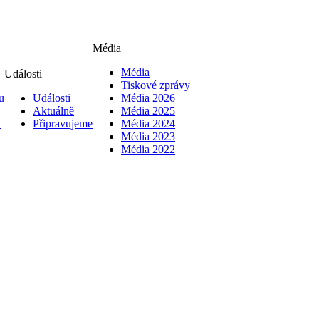
Média
Média
Události
Tiskové zprávy
u
Události
Média 2026
Aktuálně
Média 2025
i
Připravujeme
Média 2024
Média 2023
Média 2022