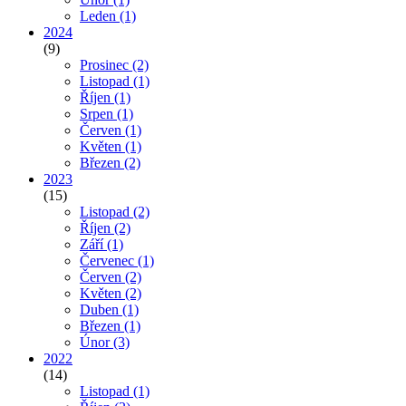
Leden
(1)
2024
(9)
Prosinec
(2)
Listopad
(1)
Říjen
(1)
Srpen
(1)
Červen
(1)
Květen
(1)
Březen
(2)
2023
(15)
Listopad
(2)
Říjen
(2)
Září
(1)
Červenec
(1)
Červen
(2)
Květen
(2)
Duben
(1)
Březen
(1)
Únor
(3)
2022
(14)
Listopad
(1)