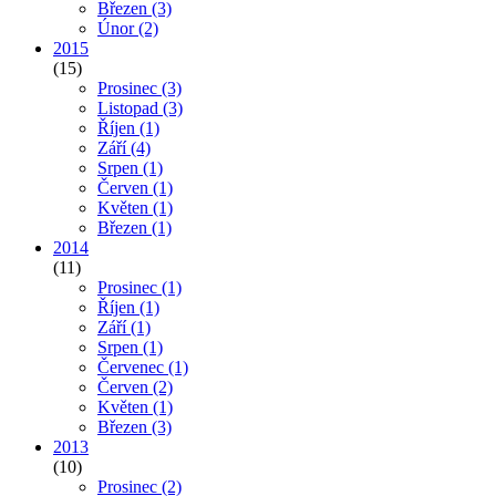
Březen
(3)
Únor
(2)
2015
(15)
Prosinec
(3)
Listopad
(3)
Říjen
(1)
Září
(4)
Srpen
(1)
Červen
(1)
Květen
(1)
Březen
(1)
2014
(11)
Prosinec
(1)
Říjen
(1)
Září
(1)
Srpen
(1)
Červenec
(1)
Červen
(2)
Květen
(1)
Březen
(3)
2013
(10)
Prosinec
(2)