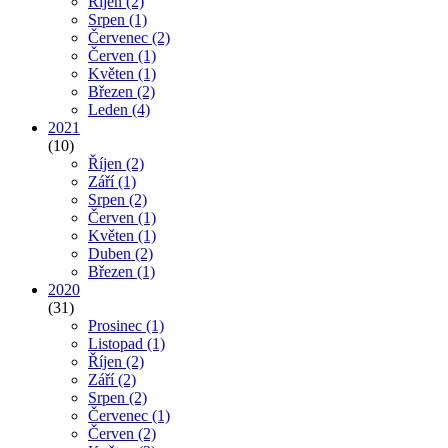
Říjen
(2)
Srpen
(1)
Červenec
(2)
Červen
(1)
Květen
(1)
Březen
(2)
Leden
(4)
2021
(10)
Říjen
(2)
Září
(1)
Srpen
(2)
Červen
(1)
Květen
(1)
Duben
(2)
Březen
(1)
2020
(31)
Prosinec
(1)
Listopad
(1)
Říjen
(2)
Září
(2)
Srpen
(2)
Červenec
(1)
Červen
(2)