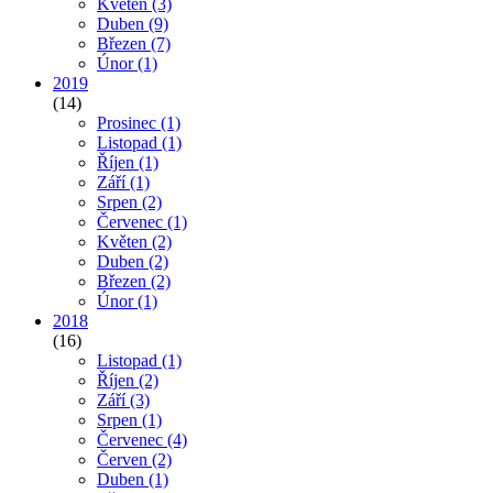
Květen
(3)
Duben
(9)
Březen
(7)
Únor
(1)
2019
(14)
Prosinec
(1)
Listopad
(1)
Říjen
(1)
Září
(1)
Srpen
(2)
Červenec
(1)
Květen
(2)
Duben
(2)
Březen
(2)
Únor
(1)
2018
(16)
Listopad
(1)
Říjen
(2)
Září
(3)
Srpen
(1)
Červenec
(4)
Červen
(2)
Duben
(1)