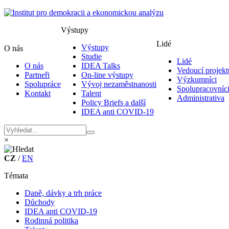
Výstupy
Lidé
Výstupy
O nás
Studie
Lidé
O nás
IDEA Talks
Vedoucí projekt
Partneři
On-line výstupy
Výzkumníci
Spolupráce
Vývoj nezaměstnanosti
Spolupracovníc
Kontakt
Talent
Administrativa
Policy Briefs a další
IDEA anti COVID-19
×
CZ
/
EN
Témata
Daně, dávky a trh práce
Důchody
IDEA anti COVID-19
Rodinná politika