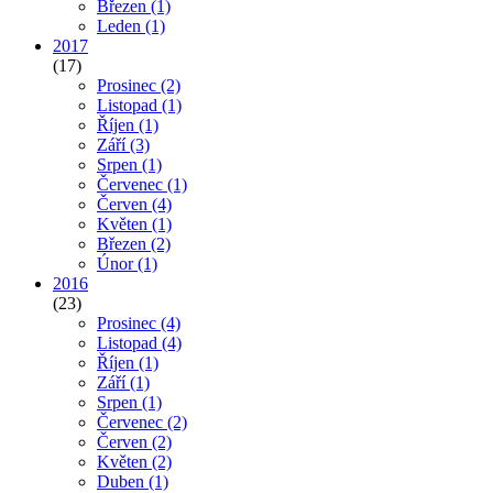
Březen
(1)
Leden
(1)
2017
(17)
Prosinec
(2)
Listopad
(1)
Říjen
(1)
Září
(3)
Srpen
(1)
Červenec
(1)
Červen
(4)
Květen
(1)
Březen
(2)
Únor
(1)
2016
(23)
Prosinec
(4)
Listopad
(4)
Říjen
(1)
Září
(1)
Srpen
(1)
Červenec
(2)
Červen
(2)
Květen
(2)
Duben
(1)