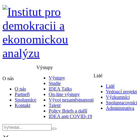
Výstupy
Lidé
Výstupy
O nás
Studie
Lidé
O nás
IDEA Talks
Vedoucí projekt
Partneři
On-line výstupy
Výzkumníci
Spolupráce
Vývoj nezaměstnanosti
Spolupracovníc
Kontakt
Talent
Administrativa
Policy Briefs a další
IDEA anti COVID-19