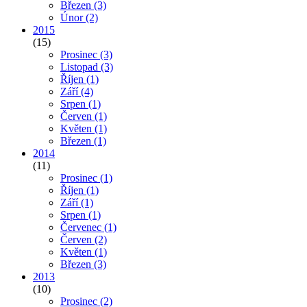
Březen
(3)
Únor
(2)
2015
(15)
Prosinec
(3)
Listopad
(3)
Říjen
(1)
Září
(4)
Srpen
(1)
Červen
(1)
Květen
(1)
Březen
(1)
2014
(11)
Prosinec
(1)
Říjen
(1)
Září
(1)
Srpen
(1)
Červenec
(1)
Červen
(2)
Květen
(1)
Březen
(3)
2013
(10)
Prosinec
(2)