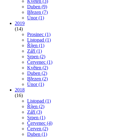
Květen
(3)
Duben
(9)
Březen
(7)
Únor
(1)
2019
(14)
Prosinec
(1)
Listopad
(1)
Říjen
(1)
Září
(1)
Srpen
(2)
Červenec
(1)
Květen
(2)
Duben
(2)
Březen
(2)
Únor
(1)
2018
(16)
Listopad
(1)
Říjen
(2)
Září
(3)
Srpen
(1)
Červenec
(4)
Červen
(2)
Duben
(1)