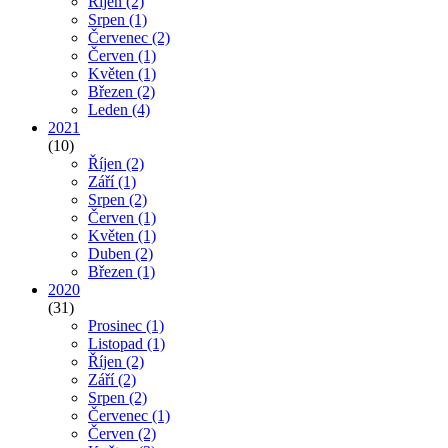
Říjen
(2)
Srpen
(1)
Červenec
(2)
Červen
(1)
Květen
(1)
Březen
(2)
Leden
(4)
2021
(10)
Říjen
(2)
Září
(1)
Srpen
(2)
Červen
(1)
Květen
(1)
Duben
(2)
Březen
(1)
2020
(31)
Prosinec
(1)
Listopad
(1)
Říjen
(2)
Září
(2)
Srpen
(2)
Červenec
(1)
Červen
(2)