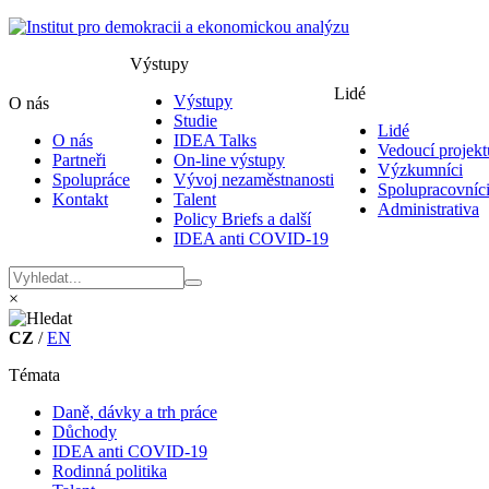
Výstupy
Lidé
Výstupy
O nás
Studie
Lidé
O nás
IDEA Talks
Vedoucí projekt
Partneři
On-line výstupy
Výzkumníci
Spolupráce
Vývoj nezaměstnanosti
Spolupracovníc
Kontakt
Talent
Administrativa
Policy Briefs a další
IDEA anti COVID-19
×
CZ
/
EN
Témata
Daně, dávky a trh práce
Důchody
IDEA anti COVID-19
Rodinná politika