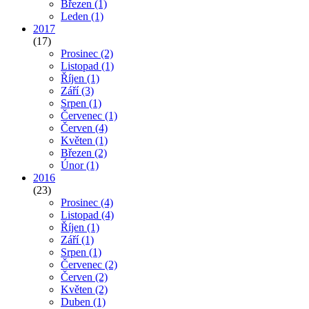
Březen
(1)
Leden
(1)
2017
(17)
Prosinec
(2)
Listopad
(1)
Říjen
(1)
Září
(3)
Srpen
(1)
Červenec
(1)
Červen
(4)
Květen
(1)
Březen
(2)
Únor
(1)
2016
(23)
Prosinec
(4)
Listopad
(4)
Říjen
(1)
Září
(1)
Srpen
(1)
Červenec
(2)
Červen
(2)
Květen
(2)
Duben
(1)