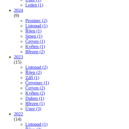
Leden
(1)
2024
(9)
Prosinec
(2)
Listopad
(1)
Říjen
(1)
Srpen
(1)
Červen
(1)
Květen
(1)
Březen
(2)
2023
(15)
Listopad
(2)
Říjen
(2)
Září
(1)
Červenec
(1)
Červen
(2)
Květen
(2)
Duben
(1)
Březen
(1)
Únor
(3)
2022
(14)
Listopad
(1)