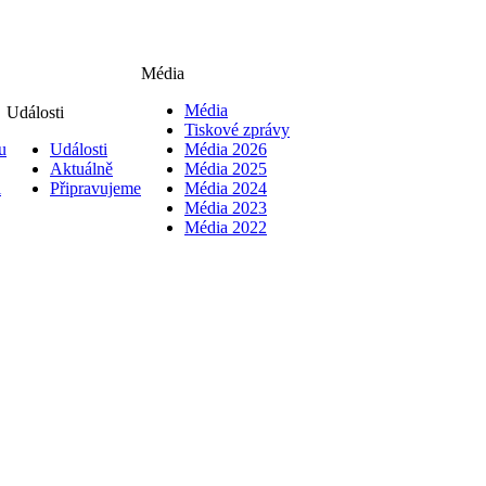
Média
Média
Události
Tiskové zprávy
u
Události
Média 2026
Aktuálně
Média 2025
i
Připravujeme
Média 2024
Média 2023
Média 2022