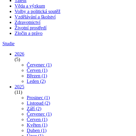
Talent
Věda a výzkum
Volby a politická soutěž
Vzdělávání a školství
Zdravotnictví
Životní prostředí
Zločin a právo
Studie
2026
(5)
Červenec
(1)
Červen
(1)
Březen
(1)
Leden
(2)
2025
(11)
Prosinec
(1)
Listopad
(2)
Září
(2)
Červenec
(1)
Červen
(1)
Květen
(1)
Duben
(1)
Únor
(1)