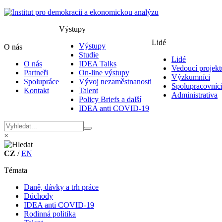
Výstupy
Lidé
Výstupy
O nás
Studie
Lidé
O nás
IDEA Talks
Vedoucí projekt
Partneři
On-line výstupy
Výzkumníci
Spolupráce
Vývoj nezaměstnanosti
Spolupracovníc
Kontakt
Talent
Administrativa
Policy Briefs a další
IDEA anti COVID-19
×
CZ
/
EN
Témata
Daně, dávky a trh práce
Důchody
IDEA anti COVID-19
Rodinná politika