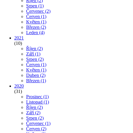
Říjen
(2)
Srpen
(1)
Červenec
(2)
Červen
(1)
Květen
(1)
Březen
(2)
Leden
(4)
2021
(10)
Říjen
(2)
Září
(1)
Srpen
(2)
Červen
(1)
Květen
(1)
Duben
(2)
Březen
(1)
2020
(31)
Prosinec
(1)
Listopad
(1)
Říjen
(2)
Září
(2)
Srpen
(2)
Červenec
(1)
Červen
(2)