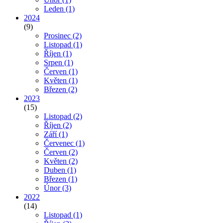
Leden
(1)
2024
(9)
Prosinec
(2)
Listopad
(1)
Říjen
(1)
Srpen
(1)
Červen
(1)
Květen
(1)
Březen
(2)
2023
(15)
Listopad
(2)
Říjen
(2)
Září
(1)
Červenec
(1)
Červen
(2)
Květen
(2)
Duben
(1)
Březen
(1)
Únor
(3)
2022
(14)
Listopad
(1)