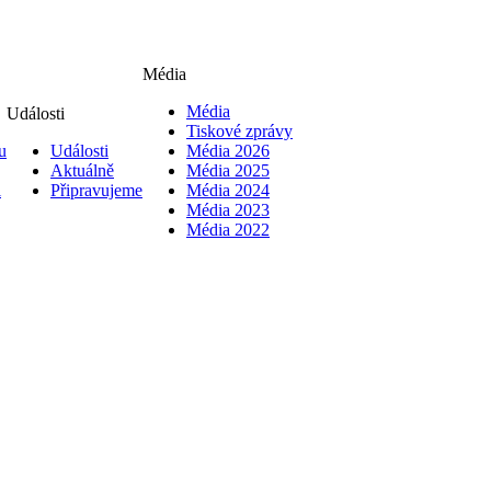
Média
Média
Události
Tiskové zprávy
u
Události
Média 2026
Aktuálně
Média 2025
i
Připravujeme
Média 2024
Média 2023
Média 2022