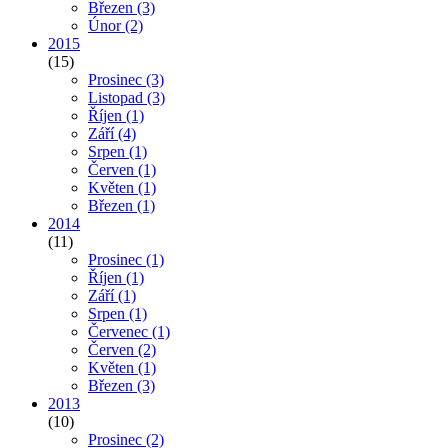
Březen
(3)
Únor
(2)
2015
(15)
Prosinec
(3)
Listopad
(3)
Říjen
(1)
Září
(4)
Srpen
(1)
Červen
(1)
Květen
(1)
Březen
(1)
2014
(11)
Prosinec
(1)
Říjen
(1)
Září
(1)
Srpen
(1)
Červenec
(1)
Červen
(2)
Květen
(1)
Březen
(3)
2013
(10)
Prosinec
(2)