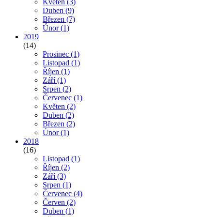
Květen
(3)
Duben
(9)
Březen
(7)
Únor
(1)
2019
(14)
Prosinec
(1)
Listopad
(1)
Říjen
(1)
Září
(1)
Srpen
(2)
Červenec
(1)
Květen
(2)
Duben
(2)
Březen
(2)
Únor
(1)
2018
(16)
Listopad
(1)
Říjen
(2)
Září
(3)
Srpen
(1)
Červenec
(4)
Červen
(2)
Duben
(1)