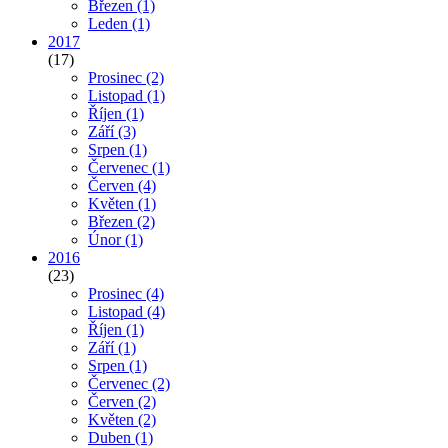
Březen
(1)
Leden
(1)
2017
(17)
Prosinec
(2)
Listopad
(1)
Říjen
(1)
Září
(3)
Srpen
(1)
Červenec
(1)
Červen
(4)
Květen
(1)
Březen
(2)
Únor
(1)
2016
(23)
Prosinec
(4)
Listopad
(4)
Říjen
(1)
Září
(1)
Srpen
(1)
Červenec
(2)
Červen
(2)
Květen
(2)
Duben
(1)