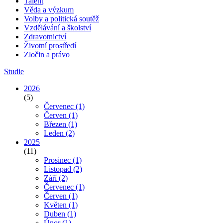
Talent
Věda a výzkum
Volby a politická soutěž
Vzdělávání a školství
Zdravotnictví
Životní prostředí
Zločin a právo
Studie
2026
(5)
Červenec
(1)
Červen
(1)
Březen
(1)
Leden
(2)
2025
(11)
Prosinec
(1)
Listopad
(2)
Září
(2)
Červenec
(1)
Červen
(1)
Květen
(1)
Duben
(1)
Únor
(1)