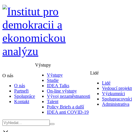
Výstupy
Lidé
Výstupy
O nás
Studie
Lidé
O nás
IDEA Talks
Vedoucí projekt
Partneři
On-line výstupy
Výzkumníci
Spolupráce
Vývoj nezaměstnanosti
Spolupracovníc
Kontakt
Talent
Administrativa
Policy Briefs a další
IDEA anti COVID-19