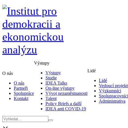
Výstupy
Lidé
Výstupy
O nás
Studie
Lidé
O nás
IDEA Talks
Vedoucí projekt
Partneři
On-line výstupy
Výzkumníci
Spolupráce
Vývoj nezaměstnanosti
Spolupracovníc
Kontakt
Talent
Administrativa
Policy Briefs a další
IDEA anti COVID-19