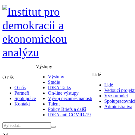
Výstupy
Lidé
Výstupy
O nás
Studie
Lidé
O nás
IDEA Talks
Vedoucí projekt
Partneři
On-line výstupy
Výzkumníci
Spolupráce
Vývoj nezaměstnanosti
Spolupracovníc
Kontakt
Talent
Administrativa
Policy Briefs a další
IDEA anti COVID-19